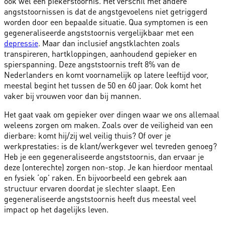
ook wel een piekerstoornis. Het verschil met andere
angststoornissen is dat de angstgevoelens niet getriggerd
worden door een bepaalde situatie. Qua symptomen is een
gegeneraliseerde angststoornis vergelijkbaar met een
depressie
. Maar dan inclusief angstklachten zoals
transpireren, hartkloppingen, aanhoudend gepieker en
spierspanning. Deze angststoornis treft 8% van de
Nederlanders en komt voornamelijk op latere leeftijd voor,
meestal begint het tussen de 50 en 60 jaar. Ook komt het
vaker bij vrouwen voor dan bij mannen.
Het gaat vaak om gepieker over dingen waar we ons allemaal
weleens zorgen om maken. Zoals over de veiligheid van een
dierbare: komt hij/zij wel veilig thuis? Of over je
werkprestaties: is de klant/werkgever wel tevreden genoeg?
Heb je een gegeneraliseerde angststoornis, dan ervaar je
deze (onterechte) zorgen non-stop. Je kan hierdoor mentaal
en fysiek ‘op’ raken. En bijvoorbeeld een gebrek aan
structuur ervaren doordat je slechter slaapt. Een
gegeneraliseerde angststoornis heeft dus meestal veel
impact op het dagelijks leven.