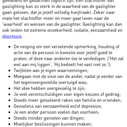
gevoelens en gedachten logisch zijn. Een slachtoffer van
gaslighting kan zo sterk in de waarheid van de gaslighter
gaan geloven, dat je jezelf volledig kwijtraakt. Zeker naar
mate het slachtoffer meer en meer gaat leven naar de
‘waarheid’ en wensen van de gaslighter. Gaslighting kan dan
ook leiden tot extreme onzekerheid, isolatie, eenzaamheid en
depressie
.
De neiging om een vervelende opmerking, houding of
actie van de persoon in kwestie voor jezelf goed te
praten, of deze naar anderen toe te verdedigen. (‘Het zal
wel aan mij liggen’, ‘Hij bedoelt het vast niet zo.’);
Twijfelen aan je eigen waarnemingen;
Meegaan met de visie van de ander, nadat je eerder van
het tegenovergestelde overtuigd was;
Het idee hebben overgevoelig te zijn;
Je veel verontschuldigen voor eigen keuzes of gedrag;
Steeds meer geïsoleerd raken van familie en vrienden;
Gevoelens van eenzaamheid en/of depressie;
Je een ander persoon voelen dan voorheen;
Steeds minder genieten van dingen;
Moeilijker beslissingen kunnen maken;