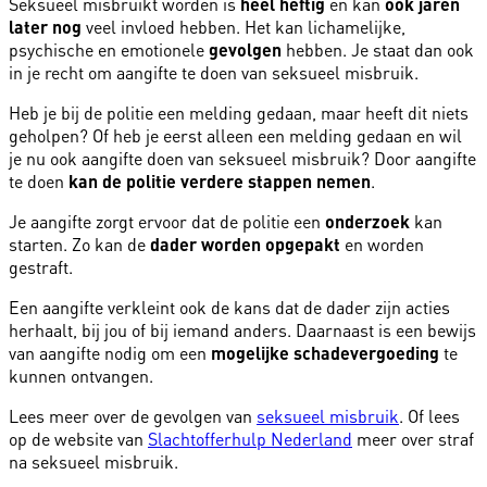
Seksueel misbruikt worden is
heel heftig
en kan
ook
jaren
later nog
veel invloed hebben. Het kan lichamelijke,
psychische en emotionele
gevolgen
hebben. Je staat dan ook
in je recht om aangifte te doen van seksueel misbruik.
Heb je bij de politie een melding gedaan, maar heeft dit niets
geholpen? Of heb je eerst alleen een melding gedaan en wil
je nu ook aangifte doen van seksueel misbruik? Door aangifte
te doen
kan de politie verdere stappen nemen
.
Je aangifte zorgt ervoor dat de politie een
onderzoek
kan
starten. Zo kan de
dader worden opgepakt
en worden
gestraft.
Een aangifte verkleint ook de kans dat de dader zijn acties
herhaalt, bij jou of bij iemand anders. Daarnaast is een bewijs
van aangifte nodig om een
mogelijke schadevergoeding
te
kunnen ontvangen.
Lees meer over de gevolgen van
seksueel misbruik
. Of lees
op de website van
Slachtofferhulp Nederland
meer over straf
na seksueel misbruik.