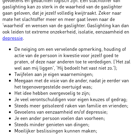
gevoelens en gedachten logisch zijn. Een slachtoffer van
gaslighting kan zo sterk in de waarheid van de gaslighter
gaan geloven, dat je jezelf volledig kwijtraakt. Zeker naar
mate het slachtoffer meer en meer gaat leven naar de
‘waarheid’ en wensen van de gaslighter. Gaslighting kan dan
ook leiden tot extreme onzekerheid, isolatie, eenzaamheid en
depressie
.
De neiging om een vervelende opmerking, houding of
actie van de persoon in kwestie voor jezelf goed te
praten, of deze naar anderen toe te verdedigen. (‘Het zal
wel aan mij liggen’, ‘Hij bedoelt het vast niet zo.’);
Twijfelen aan je eigen waarnemingen;
Meegaan met de visie van de ander, nadat je eerder van
het tegenovergestelde overtuigd was;
Het idee hebben overgevoelig te zijn;
Je veel verontschuldigen voor eigen keuzes of gedrag;
Steeds meer geïsoleerd raken van familie en vrienden;
Gevoelens van eenzaamheid en/of depressie;
Je een ander persoon voelen dan voorheen;
Steeds minder genieten van dingen;
Moeilijker beslissingen kunnen maken;