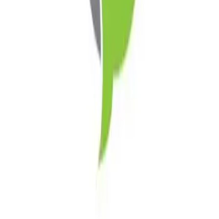
whiplashstichting.nl/