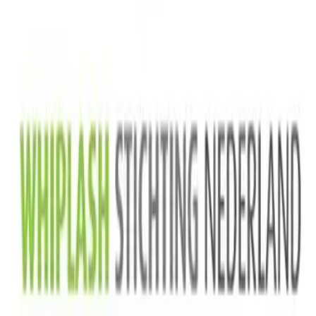
vraag@whiplashstichting.nl