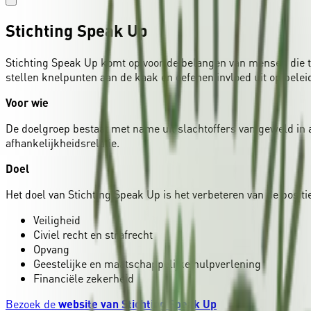
Stichting Speak Up
Stichting Speak Up komt op voor de belangen van mensen die t
stellen knelpunten aan de kaak en oefenen invloed uit op beleid
Voor wie
De doelgroep bestaat met name uit slachtoffers van geweld in 
afhankelijkheidsrelatie.
Doel
Het doel van Stichting Speak Up is het verbeteren van de posi
Veiligheid
Civiel recht en strafrecht
Opvang
Geestelijke en maatschappelijke hulpverlening
Financiële zekerheid
Bezoek de
website van Stichting Speak Up