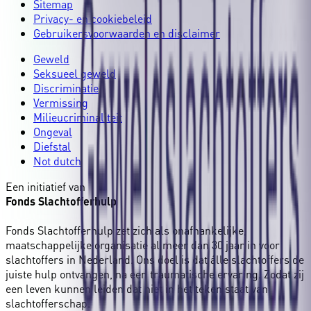
Sitemap
Privacy- en cookiebeleid
Gebruikersvoorwaarden en disclaimer
Geweld
Seksueel geweld
Discriminatie
Vermissing
Milieucriminaliteit
Ongeval
Diefstal
Not dutch
Een initiatief van
Fonds Slachtofferhulp
Fonds Slachtofferhulp zet zich als onafhankelijke,
maatschappelijke organisatie al meer dan 30 jaar in voor
slachtoffers in Nederland. Ons doel is dat álle slachtoffers de
juiste hulp ontvangen, na een traumatische ervaring. Zodat zij
een leven kunnen leiden dat niet in het teken staat van
slachtofferschap.