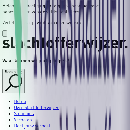
Belangenbehartiging en lotgenotencontact voor
nabestaanden van geweldslachtoffers.
Vertel ons wat je vindt van deze website
Waar kunnen we jou bij helpen?
Bedreiging
Home
Over Slachtofferwijzer
Steun ons
Verhalen
Deel jouw verhaal