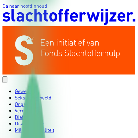
Ga naar hoofdinhoud
Geweld
Seksueel geweld
Ongeval
Vermissing
Diefstal
Discriminatie
Milieucriminaliteit