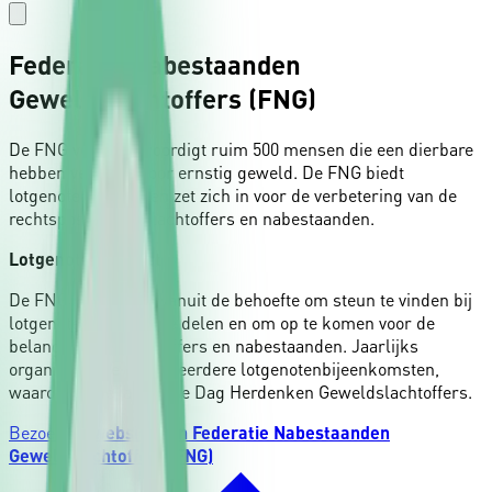
Federatie Nabestaanden
Geweldslachtoffers (FNG)
De FNG vertegenwoordigt ruim 500 mensen die een dierbare
hebben verloren door ernstig geweld. De FNG biedt
lotgenotencontact en zet zich in voor de verbetering van de
rechtspositie van slachtoffers en nabestaanden.
Lotgenotencontact
De FNG is ontstaan vanuit de behoefte om steun te vinden bij
lotgenoten, verdriet te delen en om op te komen voor de
belangen van slachtoffers en nabestaanden. Jaarlijks
organiseert de FNG meerdere lotgenotenbijeenkomsten,
waaronder de jaarlijkse Dag Herdenken Geweldslachtoffers.
Bezoek de
website van Federatie Nabestaanden
Geweldslachtoffers (FNG)