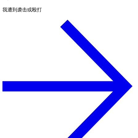
我遭到袭击或殴打